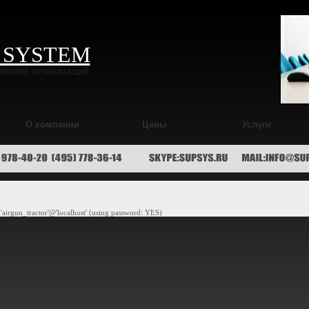
 SYSTEM
ИВАНИЕ ОРГАНИЗАЦИЙ
О компании
Цены
Услуги
'airgun_tractor'@'localhost' (using password: YES)