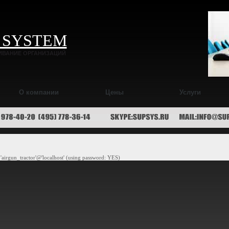
 SYSTEM
ИВАНИЕ ОРГАНИЗАЦИЙ
О компании
Цены
Услуги
'airgun_tractor'@'localhost' (using password: YES)